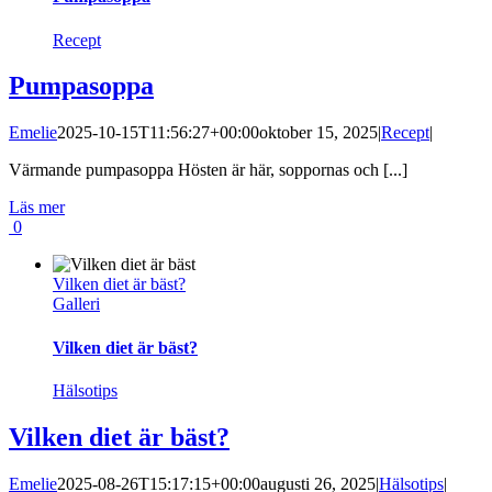
Recept
Pumpasoppa
Emelie
2025-10-15T11:56:27+00:00
oktober 15, 2025
|
Recept
|
Värmande pumpasoppa Hösten är här, soppornas och [...]
Läs mer
0
Vilken diet är bäst?
Galleri
Vilken diet är bäst?
Hälsotips
Vilken diet är bäst?
Emelie
2025-08-26T15:17:15+00:00
augusti 26, 2025
|
Hälsotips
|