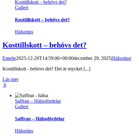
Kosttillskott – behövs det?
Galleri
Kosttillskott – behövs det?
Hälsotips
Kosttillskott – behövs det?
Emelie
2025-12-29T14:59:06+00:00
december 29, 2025
|
Hälsotips
|
Kosttillskott - behövs det? Det är mycket [...]
Läs mer
0
Saffran – Hälsofördelar
Galleri
Saffran – Hälsofördelar
Hälsotips