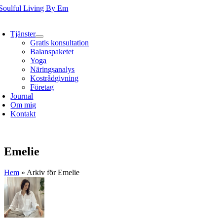
Fortsätt
till
oggle
innehållet
avigation
Tjänster
Gratis konsultation
Balanspaketet
Yoga
Näringsanalys
Kostrådgivning
Företag
Journal
Om mig
Kontakt
Emelie
Hem
»
Arkiv för Emelie