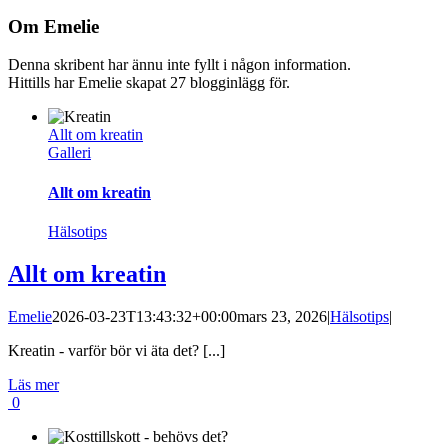
Om
Emelie
Denna skribent har ännu inte fyllt i någon information.
Hittills har Emelie skapat 27 blogginlägg för.
E-
post
Allt om kreatin
Galleri
Allt om kreatin
Hälsotips
Allt om kreatin
Emelie
2026-03-23T13:43:32+00:00
mars 23, 2026
|
Hälsotips
|
Kreatin - varför bör vi äta det? [...]
Läs mer
0