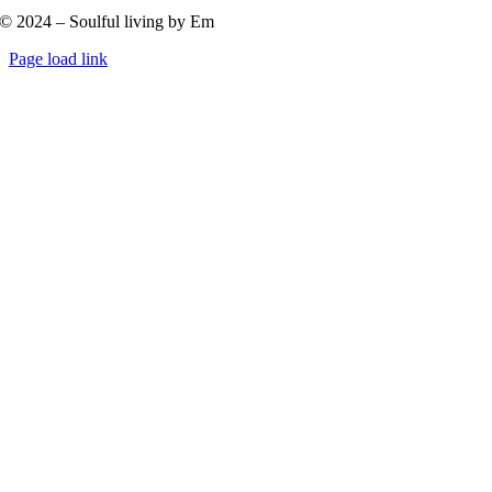
© 2024 – Soulful living by Em
Byt
Page load link
glidfält
Till
toppen