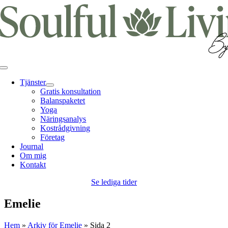
Fortsätt
till
innehållet
Toggle
Navigation
Tjänster
Gratis konsultation
Balanspaketet
Yoga
Näringsanalys
Kostrådgivning
Företag
Journal
Om mig
Kontakt
Se lediga tider
Emelie
Hem
»
Arkiv för Emelie
»
Sida 2