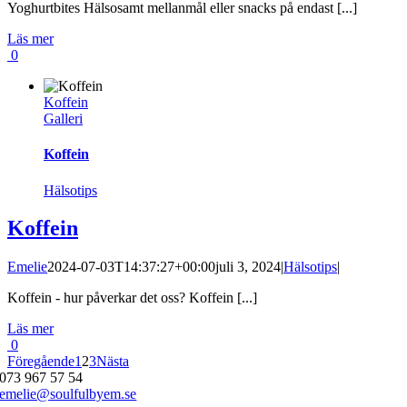
Yoghurtbites Hälsosamt mellanmål eller snacks på endast [...]
Läs mer
0
Koffein
Galleri
Koffein
Hälsotips
Koffein
Emelie
2024-07-03T14:37:27+00:00
juli 3, 2024
|
Hälsotips
|
Koffein - hur påverkar det oss? Koffein [...]
Läs mer
0
Föregående
1
2
3
Nästa
073 967 57 54
emelie@soulfulbyem.se