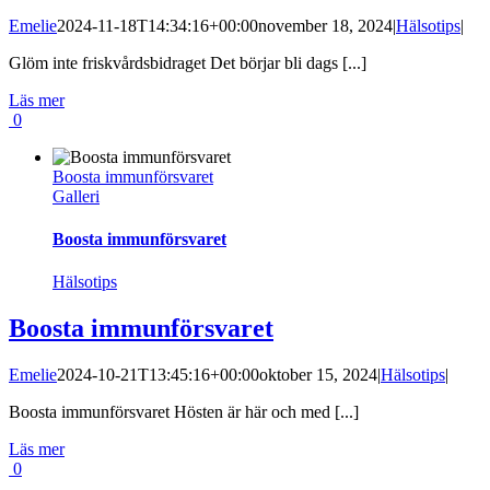
Emelie
2024-11-18T14:34:16+00:00
november 18, 2024
|
Hälsotips
|
Glöm inte friskvårdsbidraget Det börjar bli dags [...]
Läs mer
0
Boosta immunförsvaret
Galleri
Boosta immunförsvaret
Hälsotips
Boosta immunförsvaret
Emelie
2024-10-21T13:45:16+00:00
oktober 15, 2024
|
Hälsotips
|
Boosta immunförsvaret Hösten är här och med [...]
Läs mer
0