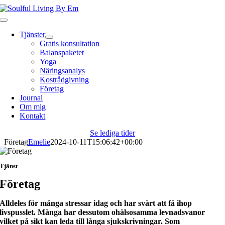
Fortsätt
till
Toggle
innehållet
Navigation
Tjänster
Gratis konsultation
Balanspaketet
Yoga
Näringsanalys
Kostrådgivning
Företag
Journal
Om mig
Kontakt
Se lediga tider
Företag
Emelie
2024-10-11T15:06:42+00:00
Tjänst
Företag
Alldeles för många stressar idag och har svårt att få ihop
livspusslet. Många har dessutom ohälsosamma levnadsvanor
vilket på sikt kan leda till långa sjukskrivningar. Som