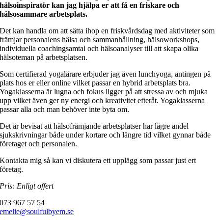
hälsoinspiratör kan jag hjälpa er att få en friskare och
hälsosammare arbetsplats.
Det kan handla om att sätta ihop en friskvårdsdag med aktiviteter som
främjar personalens hälsa och sammanhållning, hälsoworkshops,
individuella coachingsamtal och hälsoanalyser till att skapa olika
hälsoteman på arbetsplatsen.
Som certifierad yogalärare erbjuder jag även lunchyoga, antingen på
plats hos er eller online vilket passar en hybrid arbetsplats bra.
Yogaklasserna är lugna och fokus ligger på att stressa av och mjuka
upp vilket även ger ny energi och kreativitet efteråt. Yogaklasserna
passar alla och man behöver inte byta om.
Det är bevisat att hälsofrämjande arbetsplatser har lägre andel
sjukskrivningar både under kortare och längre tid vilket gynnar både
företaget och personalen.
Kontakta mig så kan vi diskutera ett upplägg som passar just ert
företag.
Pris: Enligt offert
073 967 57 54
emelie@soulfulbyem.se