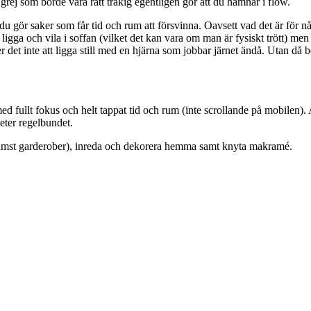
 grej som borde vara rätt tråkig egentligen gör att du hamnar i flow.
du gör saker som får tid och rum att försvinna. Oavsett vad det är för någ
ligga och vila i soffan (vilket det kan vara om man är fysiskt trött) men
er det inte att ligga still med en hjärna som jobbar järnet ändå. Utan då
d fullt fokus och helt tappat tid och rum (inte scrollande på mobilen). A
teter regelbundet.
(främst garderober), inreda och dekorera hemma samt knyta makramé.