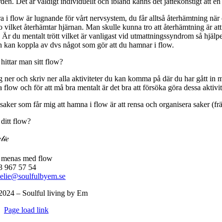
den. Det är väldigt individuellt och ibland känns det jättekonstigt att en
a i flow är lugnande för vårt nervsystem, du får alltså återhämtning när 
 vilket återhämtar hjärnan. Man skulle kunna tro att återhämtning är att 
 Är du mentalt trött vilket är vanligast vid utmattningssyndrom så hjälp
n kan koppla av dvs något som gör att du hamnar i flow.
hittar man sitt flow?
g ner och skriv ner alla aktiviteter du kan komma på där du har gått in me
 flow och för att må bra mentalt är det bra att försöka göra dessa aktivi
saker som får mig att hamna i flow är att rensa och organisera saker 
ditt flow?
𝒾𝑒
3 967 57 54
elie@soulfulbyem.se
2024 – Soulful living by Em
Byt
Page load link
glidfält
Till