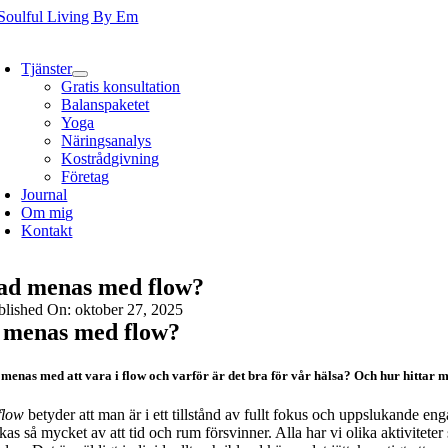
Fortsätt
till
oggle
innehållet
avigation
Tjänster
Gratis konsultation
Balanspaketet
Yoga
Näringsanalys
Kostrådgivning
Företag
Journal
Om mig
Kontakt
ad menas med flow?
blished On: oktober 27, 2025
 menas med flow?
 menas med att vara i flow och varför är det bra för vår hälsa? Och hur hittar m
flow
betyder att man är i ett tillstånd av fullt fokus och uppslukande e
as så mycket av att tid och rum försvinner. Alla har vi olika aktiviteter so