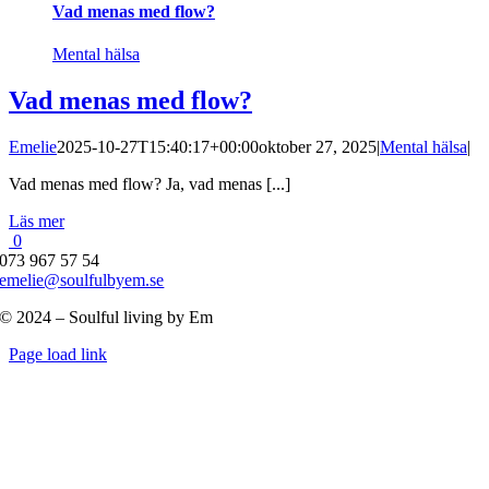
Vad menas med flow?
Mental hälsa
Vad menas med flow?
Emelie
2025-10-27T15:40:17+00:00
oktober 27, 2025
|
Mental hälsa
|
Vad menas med flow? Ja, vad menas [...]
Läs mer
0
073 967 57 54
emelie@soulfulbyem.se
© 2024 – Soulful living by Em
Byt
Page load link
glidfält
Till
toppen