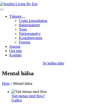
Fortsätt
till
Toggle
innehållet
Navigation
Tjänster
Gratis konsultation
Balanspaketet
Yoga
Näringsanalys
Kostrådgivning
Företag
Journal
Om mig
Kontakt
Se lediga tider
Mental hälsa
Hem
»
Mental hälsa
Vad menas med flow?
Galleri