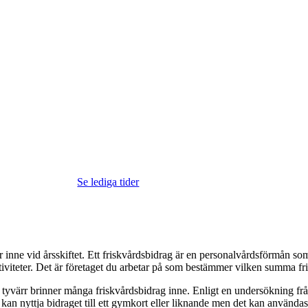
Se lediga tider
er inne vid årsskiftet. Ett friskvårdsbidrag är en personalvårdsförmån som
ktiviteter. Det är företaget du arbetar på som bestämmer vilken summa fr
tyvärr brinner många friskvårdsbidrag inne. Enligt en undersökning från
 kan nyttja bidraget till ett gymkort eller liknande men det kan användas