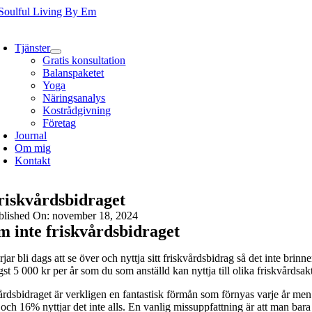
Fortsätt
till
oggle
innehållet
avigation
Tjänster
Gratis konsultation
Balanspaketet
Yoga
Näringsanalys
Kostrådgivning
Företag
Journal
Om mig
Kontakt
riskvårdsbidraget
blished On: november 18, 2024
 inte friskvårdsbidraget
jar bli dags att se över och nyttja sitt friskvårdsbidrag så det inte brinn
st 5 000 kr per år som du som anställd kan nyttja till olika friskvårdsa
årdsbidraget är verkligen en fantastisk förmån som förnyas varje år men 
och 16% nyttjar det inte alls. En vanlig missuppfattning är att man bara