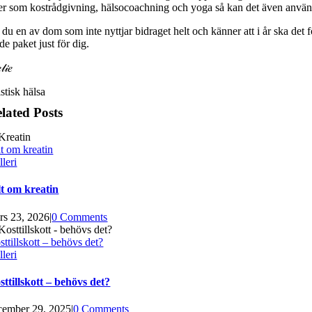
er som kostrådgivning, hälsocoachning och yoga så kan det även använda
 du en av dom som inte nyttjar bidraget helt och känner att i år ska det
e paket just för dig.
𝒾𝑒
lated Posts
lt om kreatin
leri
lt om kreatin
rs 23, 2026
|
0 Comments
sttillskott – behövs det?
leri
sttillskott – behövs det?
cember 29, 2025
|
0 Comments