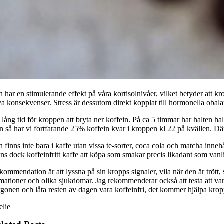
 har en stimulerande effekt på våra kortisolnivåer, vilket betyder att krop
va konsekvenser. Stress är dessutom direkt kopplat till hormonella oba
 lång tid för kroppen att bryta ner koffein. På ca 5 timmar har halten h
n så har vi fortfarande 25% koffein kvar i kroppen kl 22 på kvällen. Dä
n finns inte bara i kaffe utan vissa te-sorter, coca cola och matcha inn
ns dock koffeinfritt kaffe att köpa som smakar precis likadant som vanli
ommendation är att lyssna på sin kropps signaler, vila när den är trött, 
ationer och olika sjukdomar. Jag rekommenderar också att testa att vara 
onen och låta resten av dagen vara koffeinfri, det kommer hjälpa kroppen
lie