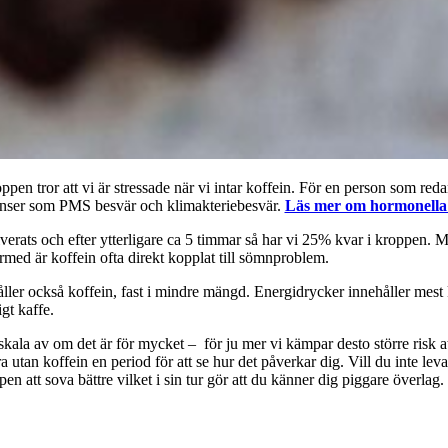
pen tror att vi är stressade när vi intar koffein. För en person som redan 
lanser som PMS besvär och klimakteriebesvär.
Läs mer om hormonella 
alverats och efter ytterligare ca 5 timmar så har vi 25% kvar i kroppen.
rmed är koffein ofta direkt kopplat till sömnproblem.
ehåller också koffein, fast i mindre mängd. Energidrycker innehåller mes
gt kaffe.
skala av om det är för mycket – för ju mer vi kämpar desto större risk at
utan koffein en period för att se hur det påverkar dig. Vill du inte leva
 att sova bättre vilket i sin tur gör att du känner dig piggare överlag.