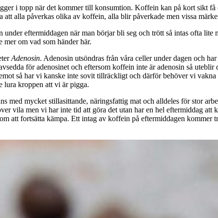
er i topp när det kommer till konsumtion. Koffein kan på kort sikt få 
 att alla påverkas olika av koffein, alla blir påverkade men vissa märke
n under eftermiddagen när man börjar bli seg och trött så intas ofta lit
ite mer om vad som händer här.
eter
Adenosin
. Adenosin utsöndras från våra celler under dagen och har
avsedda för adenosinet och eftersom koffein inte är adenosin så uteblir de
t så har vi kanske inte sovit tillräckligt och därför behöver vi vakna 
lura kroppen att vi är pigga.
 med mycket stillasittande, näringsfattig mat och alldeles för stor arb
vila men vi har inte tid att göra det utan har en hel eftermiddag att kla
 vi dom att fortsätta kämpa. Ett intag av koffein på eftermiddagen komme