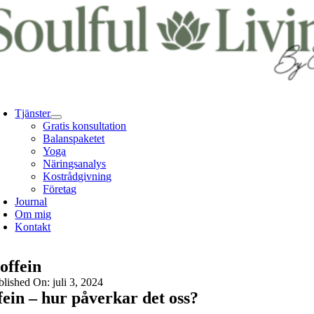
Fortsätt
till
innehållet
oggle
avigation
Tjänster
Gratis konsultation
Balanspaketet
Yoga
Näringsanalys
Kostrådgivning
Företag
Journal
Om mig
Kontakt
offein
blished On: juli 3, 2024
ein – hur påverkar det oss?