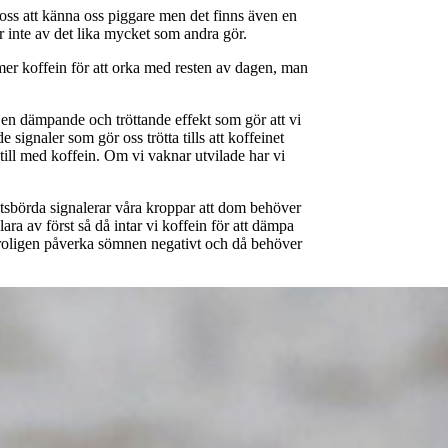
oss att känna oss piggare men det finns även en
r inte av det lika mycket som andra gör.
e mer koffein för att orka med resten av dagen, man
 en dämpande och tröttande effekt som gör att vi
 signaler som gör oss trötta tills att koffeinet
till med koffein. Om vi vaknar utvilade har vi
etsbörda signalerar våra kroppar att dom behöver
ra av först så då intar vi koffein för att dämpa
r troligen påverka sömnen negativt och då behöver