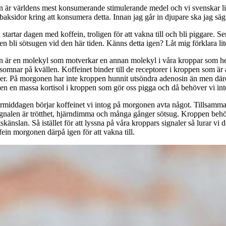
n är världens mest konsumerande stimulerande medel och vi svenskar ligg
aksidor kring att konsumera detta. Innan jag går in djupare ska jag säga
tartar dagen med koffein, troligen för att vakna till och bli piggare. Se
en bli sötsugen vid den här tiden. Känns detta igen? Låt mig förklara l
n är en molekyl som motverkar en annan molekyl i våra kroppar som h
t somnar på kvällen. Koffeinet binder till de receptorer i kroppen som är 
ner. På morgonen har inte kroppen hunnit utsöndra adenosin än men däremo
en en massa kortisol i kroppen som gör oss pigga och då behöver vi inte 
ermiddagen börjar koffeinet vi intog på morgonen avta något. Tillsammans
ignalen är trötthet, hjärndimma och många gånger sötsug. Kroppen behöver 
tskänslan. Så istället för att lyssna på våra kroppars signaler så lurar
ein morgonen därpå igen för att vakna till.