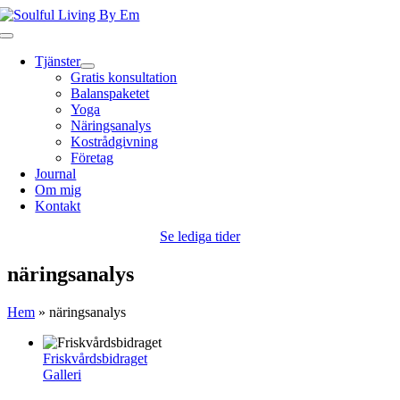
Fortsätt
till
Toggle
innehållet
Navigation
Tjänster
Gratis konsultation
Balanspaketet
Yoga
Näringsanalys
Kostrådgivning
Företag
Journal
Om mig
Kontakt
Se lediga tider
näringsanalys
Hem
»
näringsanalys
Friskvårdsbidraget
Galleri