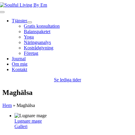
Fortsätt
till
Toggle
innehållet
Navigation
Tjänster
Gratis konsultation
Balanspaketet
Yoga
Näringsanalys
Kostrådgivning
Företag
Journal
Om mig
Kontakt
Se lediga tider
Maghälsa
Hem
»
Maghälsa
Lugnare mage
Galleri