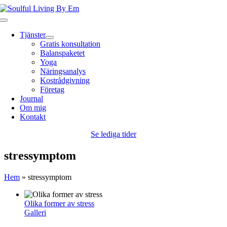
Fortsätt
till
Toggle
innehållet
Navigation
Tjänster
Gratis konsultation
Balanspaketet
Yoga
Näringsanalys
Kostrådgivning
Företag
Journal
Om mig
Kontakt
Se lediga tider
stressymptom
Hem
»
stressymptom
Olika former av stress
Galleri