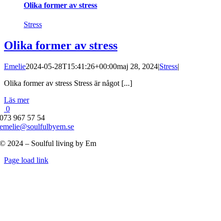
Olika former av stress
Stress
Olika former av stress
Emelie
2024-05-28T15:41:26+00:00
maj 28, 2024
|
Stress
|
Olika former av stress Stress är något [...]
Läs mer
0
073 967 57 54
emelie@soulfulbyem.se
© 2024 – Soulful living by Em
Byt
Page load link
glidfält
Till
toppen