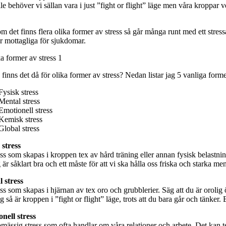
e behöver vi sällan vara i just ”fight or flight” läge men våra kroppar v
m det finns flera olika former av stress så går många runt med ett stres
r mottagliga för sjukdomar.
finns det då för olika former av stress? Nedan listar jag 5 vanliga forme
Fysisk stress
Mental stress
Emotionell stress
Kemisk stress
Global stress
 stress
ss som skapas i kroppen tex av hård träning eller annan fysisk belastnin
 är såklart bra och ett måste för att vi ska hålla oss friska och starka me
 stress
ss som skapas i hjärnan av tex oro och grubblerier. Säg att du är orolig
g så är kroppen i ”fight or flight” läge, trots att du bara går och tänker.
nell stress
mässig stress som ofta handlar om våra relationer och arbete. Det kan t