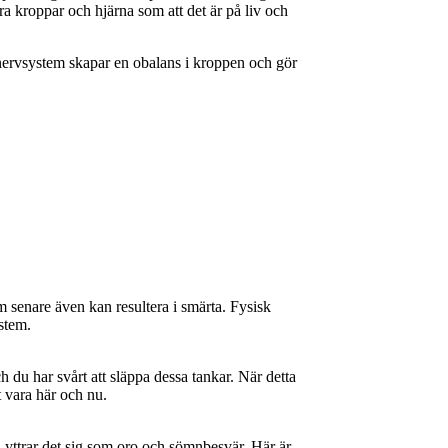
åra kroppar och hjärna som att det är på liv och
t nervsystem skapar en obalans i kroppen och gör
m senare även kan resultera i smärta. Fysisk
ystem.
 du har svårt att släppa dessa tankar. När detta
t vara här och nu.
a yttrar det sig som oro och sömnbesvär. Här är