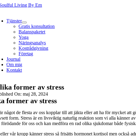
Fortsätt
till
oggle
innehållet
avigation
Tjänster
Gratis konsultation
Balanspaketet
Yoga
Näringsanalys
Kostrådgivning
Företag
Journal
Om mig
Kontakt
lika former av stress
blished On: maj 28, 2024
a former av stress
är något de flesta av oss kopplar till att jäkta eller att ha för mycket 
vsett form. Stress är en livsviktig naturlig reaktion som vi alla känner 
r förödande för oss och kan medföra en rad olika sjukdomar både fysisk
eller vår kropp känner stress så frisätts hormonet kortisol men också ad