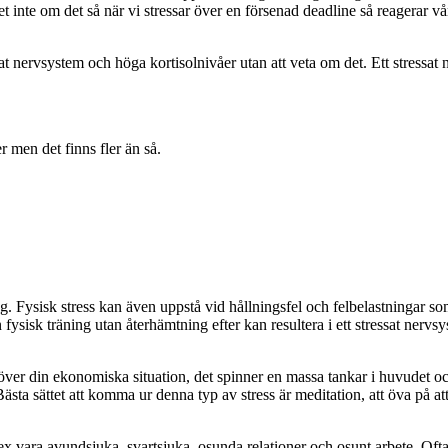
et inte om det så när vi stressar över en försenad deadline så reagerar v
sat nervsystem och höga kortisolnivåer utan att veta om det. Ett stressa
r men det finns fler än så.
g. Fysisk stress kan även uppstå vid hållningsfel och felbelastningar so
n fysisk träning utan återhämtning efter kan resultera i ett stressat nervs
 över din ekonomiska situation, det spinner en massa tankar i huvudet och
 Bästa sättet att komma ur denna typ av stress är meditation, att öva på at
ex vara avundsjuka, svartsjuka, osunda relationer och osunt arbete. Oft