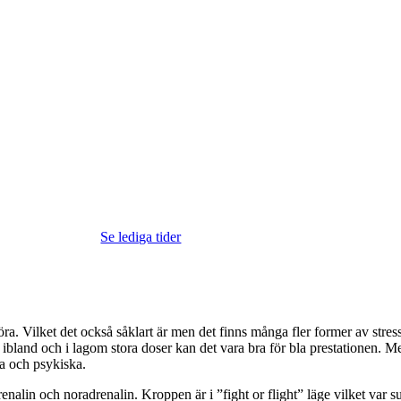
Se lediga tider
att göra. Vilket det också såklart är men det finns många fler former av s
av ibland och i lagom stora doser kan det vara bra för bla prestationen. 
a och psykiska.
renalin och noradrenalin. Kroppen är i ”fight or flight” läge vilket var 