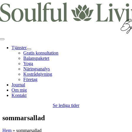
Fortsätt
till
innehållet
Toggle
Navigation
Tjänster
Gratis konsultation
Balanspaketet
Yoga
Näringsanalys
Kostrådgivning
Företag
Journal
Om mig
Kontakt
Se lediga tider
sommarsallad
Hem
»
sommarsallad