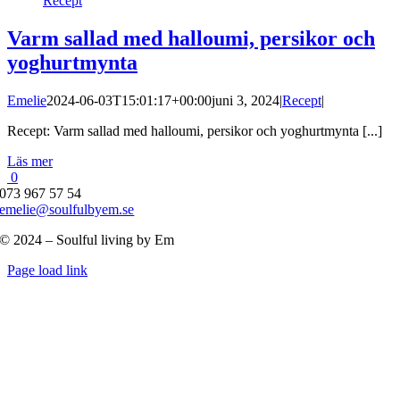
Recept
Varm sallad med halloumi, persikor och
yoghurtmynta
Emelie
2024-06-03T15:01:17+00:00
juni 3, 2024
|
Recept
|
Recept: Varm sallad med halloumi, persikor och yoghurtmynta [...]
Läs mer
0
073 967 57 54
emelie@soulfulbyem.se
© 2024 – Soulful living by Em
Byt
Page load link
glidfält
Till
toppen