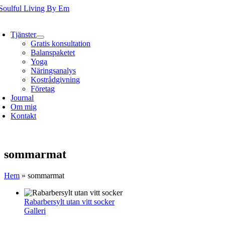
Fortsätt
till
oggle
innehållet
avigation
Tjänster
Gratis konsultation
Balanspaketet
Yoga
Näringsanalys
Kostrådgivning
Företag
Journal
Om mig
Kontakt
sommarmat
Hem
»
sommarmat
Rabarbersylt utan vitt socker
Galleri