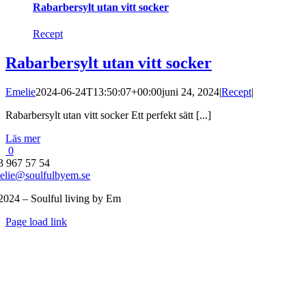
Rabarbersylt utan vitt socker
Recept
Rabarbersylt utan vitt socker
Emelie
2024-06-24T13:50:07+00:00
juni 24, 2024
|
Recept
|
Rabarbersylt utan vitt socker Ett perfekt sätt [...]
Läs mer
0
3 967 57 54
elie@soulfulbyem.se
2024 – Soulful living by Em
Byt
Page load link
glidfält
Till
toppen