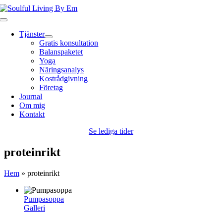
Fortsätt
till
Toggle
innehållet
Navigation
Tjänster
Gratis konsultation
Balanspaketet
Yoga
Näringsanalys
Kostrådgivning
Företag
Journal
Om mig
Kontakt
Se lediga tider
proteinrikt
Hem
»
proteinrikt
Pumpasoppa
Galleri