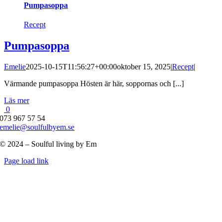
Pumpasoppa
Recept
Pumpasoppa
Emelie
2025-10-15T11:56:27+00:00
oktober 15, 2025
|
Recept
|
Värmande pumpasoppa Hösten är här, soppornas och [...]
Läs mer
0
073 967 57 54
emelie@soulfulbyem.se
© 2024 – Soulful living by Em
Byt
Page load link
glidfält
Till
toppen