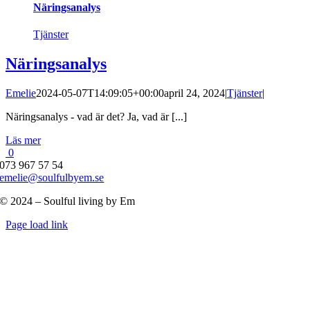
Näringsanalys
Tjänster
Näringsanalys
Emelie
2024-05-07T14:09:05+00:00
april 24, 2024
|
Tjänster
|
Näringsanalys - vad är det? Ja, vad är [...]
Läs mer
0
073 967 57 54
emelie@soulfulbyem.se
© 2024 – Soulful living by Em
Byt
Page load link
glidfält
Till
toppen