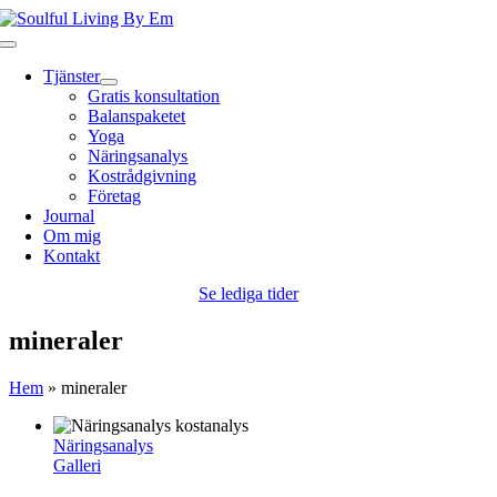
Fortsätt
till
Toggle
innehållet
Navigation
Tjänster
Gratis konsultation
Balanspaketet
Yoga
Näringsanalys
Kostrådgivning
Företag
Journal
Om mig
Kontakt
Se lediga tider
mineraler
Hem
»
mineraler
Näringsanalys
Galleri