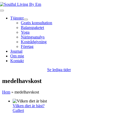
Fortsätt
till
Toggle
innehållet
Navigation
Tjänster
Gratis konsultation
Balanspaketet
Yoga
Näringsanalys
Kostrådgivning
Företag
Journal
Om mig
Kontakt
Se lediga tider
medelhavskost
Hem
»
medelhavskost
Vilken diet är bäst?
Galleri