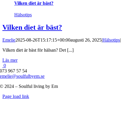
Vilken diet är bäst?
Hälsotips
Vilken diet är bäst?
Emelie
2025-08-26T15:17:15+00:00
augusti 26, 2025
|
Hälsotips
|
Vilken diet är bäst för hälsan? Det [...]
Läs mer
0
073 967 57 54
emelie@soulfulbyem.se
© 2024 – Soulful living by Em
Byt
Page load link
glidfält
Till
toppen