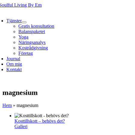
Fortsätt
till
oggle
innehållet
avigation
Tjänster
Gratis konsultation
Balanspaketet
Yoga
Näringsanalys
Kostrådgivning
Företag
Journal
Om mig
Kontakt
magnesium
Hem
»
magnesium
Kosttillskott – behövs det?
Galleri