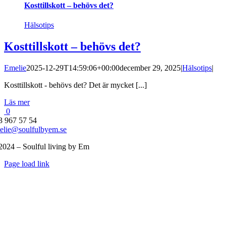
Kosttillskott – behövs det?
Hälsotips
Kosttillskott – behövs det?
Emelie
2025-12-29T14:59:06+00:00
december 29, 2025
|
Hälsotips
|
Kosttillskott - behövs det? Det är mycket [...]
Läs mer
0
3 967 57 54
elie@soulfulbyem.se
2024 – Soulful living by Em
Byt
Page load link
glidfält
Till
toppen