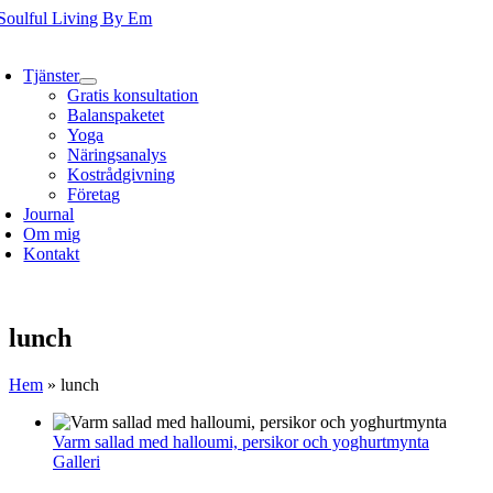
Fortsätt
till
oggle
innehållet
avigation
Tjänster
Gratis konsultation
Balanspaketet
Yoga
Näringsanalys
Kostrådgivning
Företag
Journal
Om mig
Kontakt
lunch
Hem
»
lunch
Varm sallad med halloumi, persikor och yoghurtmynta
Galleri