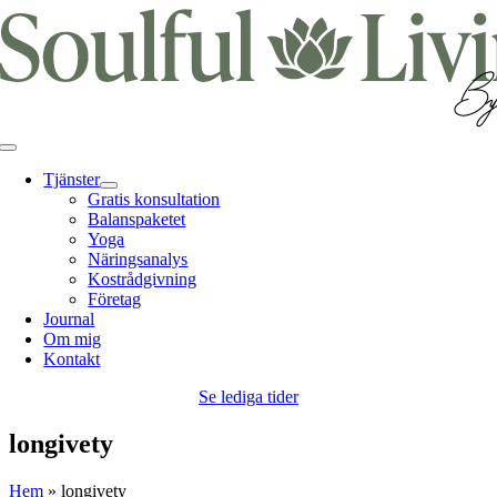
Fortsätt
till
innehållet
Toggle
Navigation
Tjänster
Gratis konsultation
Balanspaketet
Yoga
Näringsanalys
Kostrådgivning
Företag
Journal
Om mig
Kontakt
Se lediga tider
longivety
Hem
»
longivety