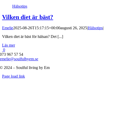
Hälsotips
Vilken diet är bäst?
Emelie
2025-08-26T15:17:15+00:00
augusti 26, 2025
|
Hälsotips
|
Vilken diet är bäst för hälsan? Det [...]
Läs mer
0
073 967 57 54
emelie@soulfulbyem.se
© 2024 – Soulful living by Em
Byt
Page load link
glidfält
Till
toppen