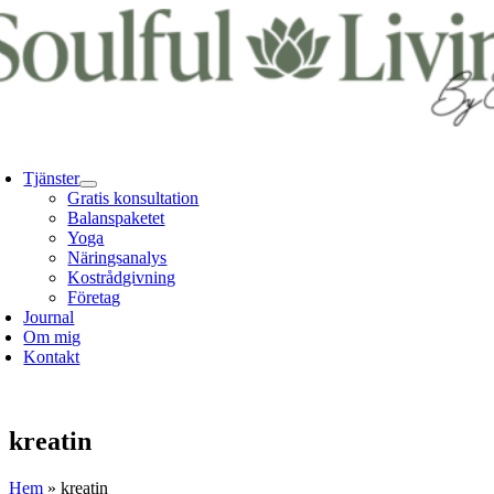
Fortsätt
till
innehållet
oggle
avigation
Tjänster
Gratis konsultation
Balanspaketet
Yoga
Näringsanalys
Kostrådgivning
Företag
Journal
Om mig
Kontakt
kreatin
Hem
»
kreatin