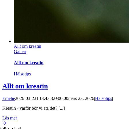
Allt om kreatin
Galleri
Allt om kreatin
Hälsotips
Allt om kreatin
Emelie
2026-03-23T13:43:32+00:00
mars 23, 2026
|
Hälsotips
|
Kreatin - varför bör vi äta det? [...]
Läs mer
0
3 967 57 54