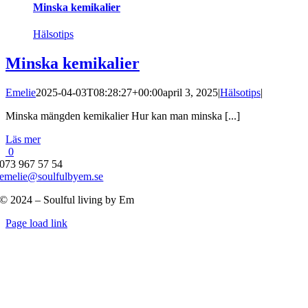
Minska kemikalier
Hälsotips
Minska kemikalier
Emelie
2025-04-03T08:28:27+00:00
april 3, 2025
|
Hälsotips
|
Minska mängden kemikalier Hur kan man minska [...]
Läs mer
0
073 967 57 54
emelie@soulfulbyem.se
© 2024 – Soulful living by Em
Byt
Page load link
glidfält
Till
toppen