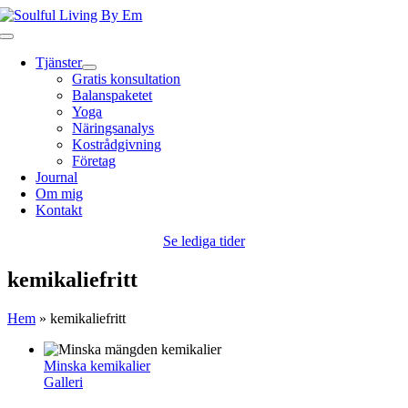
Fortsätt
till
Toggle
innehållet
Navigation
Tjänster
Gratis konsultation
Balanspaketet
Yoga
Näringsanalys
Kostrådgivning
Företag
Journal
Om mig
Kontakt
Se lediga tider
kemikaliefritt
Hem
»
kemikaliefritt
Minska kemikalier
Galleri