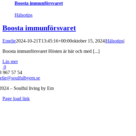
Boosta immunförsvaret
Hälsotips
Boosta immunförsvaret
Emelie
2024-10-21T13:45:16+00:00
oktober 15, 2024
|
Hälsotips
|
Boosta immunförsvaret Hösten är här och med [...]
Läs mer
0
3 967 57 54
elie@soulfulbyem.se
2024 – Soulful living by Em
Byt
Page load link
glidfält
Till
toppen