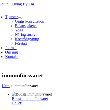
Fortsätt
till
oggle
innehållet
avigation
Tjänster
Gratis konsultation
Balanspaketet
Yoga
Näringsanalys
Kostrådgivning
Företag
Journal
Om mig
Kontakt
immunförsvaret
Hem
»
immunförsvaret
Boosta immunförsvaret
Galleri