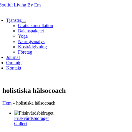
Fortsätt
till
oggle
innehållet
avigation
Tjänster
Gratis konsultation
Balanspaketet
Yoga
Näringsanalys
Kostrådgivning
Företag
Journal
Om mig
Kontakt
holistiska hälsocoach
Hem
»
holistiska hälsocoach
Friskvårdsbidraget
Galleri