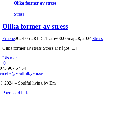
Olika former av stress
Stress
Olika former av stress
Emelie
2024-05-28T15:41:26+00:00
maj 28, 2024
|
Stress
|
Olika former av stress Stress är något [...]
Läs mer
0
073 967 57 54
emelie@soulfulbyem.se
© 2024 – Soulful living by Em
Byt
Page load link
glidfält
Till
toppen