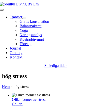
Fortsätt
till
Toggle
innehållet
Navigation
Tjänster
Gratis konsultation
Balanspaketet
Yoga
Näringsanalys
Kostrådgivning
Företag
Journal
Om mig
Kontakt
Se lediga tider
hög stress
Hem
»
hög stress
Olika former av stress
Galleri