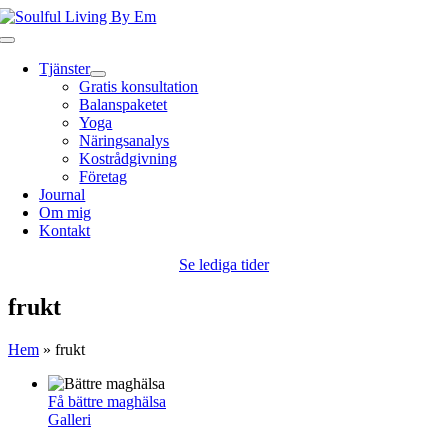
Fortsätt
till
Toggle
innehållet
Navigation
Tjänster
Gratis konsultation
Balanspaketet
Yoga
Näringsanalys
Kostrådgivning
Företag
Journal
Om mig
Kontakt
Se lediga tider
frukt
Hem
»
frukt
Få bättre maghälsa
Galleri