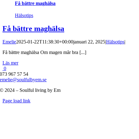
Få bättre maghälsa
Hälsotips
Få bättre maghälsa
Emelie
2025-01-22T11:38:30+00:00
januari 22, 2025
|
Hälsotips
|
Få bättre maghälsa Om magen mår bra [...]
Läs mer
0
073 967 57 54
emelie@soulfulbyem.se
© 2024 – Soulful living by Em
Byt
Page load link
glidfält
Till
toppen