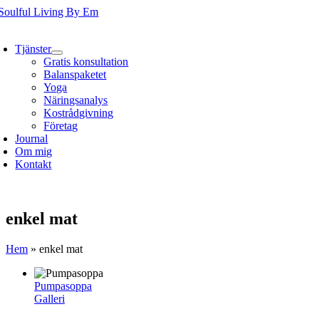
Fortsätt
till
oggle
innehållet
avigation
Tjänster
Gratis konsultation
Balanspaketet
Yoga
Näringsanalys
Kostrådgivning
Företag
Journal
Om mig
Kontakt
enkel mat
Hem
»
enkel mat
Pumpasoppa
Galleri