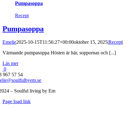
Pumpasoppa
Recept
Pumpasoppa
Emelie
2025-10-15T11:56:27+00:00
oktober 15, 2025
|
Recept
|
Värmande pumpasoppa Hösten är här, soppornas och [...]
Läs mer
0
3 967 57 54
elie@soulfulbyem.se
2024 – Soulful living by Em
Byt
Page load link
glidfält
Till
toppen