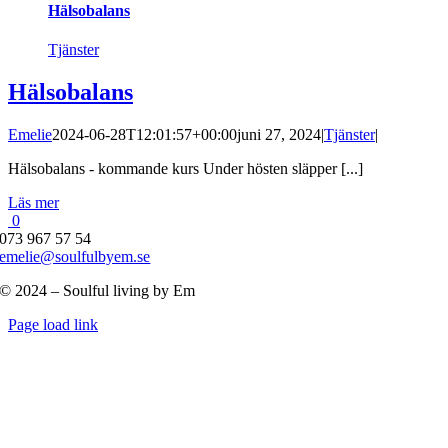
Hälsobalans
Tjänster
Hälsobalans
Emelie
2024-06-28T12:01:57+00:00
juni 27, 2024
|
Tjänster
|
Hälsobalans - kommande kurs Under hösten släpper [...]
Läs mer
0
073 967 57 54
emelie@soulfulbyem.se
© 2024 – Soulful living by Em
Byt
Page load link
glidfält
Till
toppen