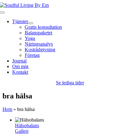
Fortsätt
till
Toggle
innehållet
Navigation
Tjänster
Gratis konsultation
Balanspaketet
Yoga
Näringsanalys
Kostrådgivning
Företag
Journal
Om mig
Kontakt
Se lediga tider
bra hälsa
Hem
»
bra hälsa
Hälsobalans
Galleri