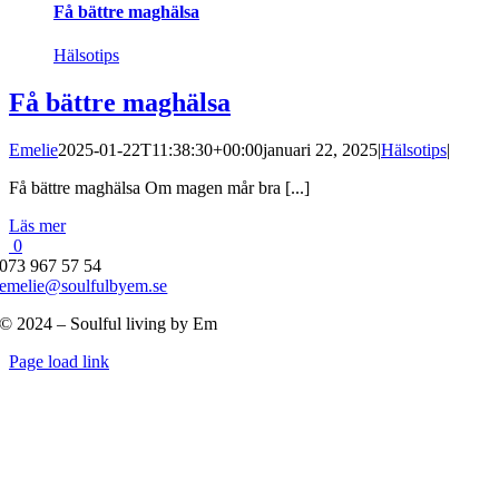
Få bättre maghälsa
Hälsotips
Få bättre maghälsa
Emelie
2025-01-22T11:38:30+00:00
januari 22, 2025
|
Hälsotips
|
Få bättre maghälsa Om magen mår bra [...]
Läs mer
0
073 967 57 54
emelie@soulfulbyem.se
© 2024 – Soulful living by Em
Byt
Page load link
glidfält
Till
toppen