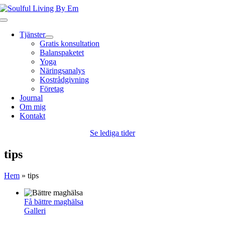
Fortsätt
till
Toggle
innehållet
Navigation
Tjänster
Gratis konsultation
Balanspaketet
Yoga
Näringsanalys
Kostrådgivning
Företag
Journal
Om mig
Kontakt
Se lediga tider
tips
Hem
»
tips
Få bättre maghälsa
Galleri