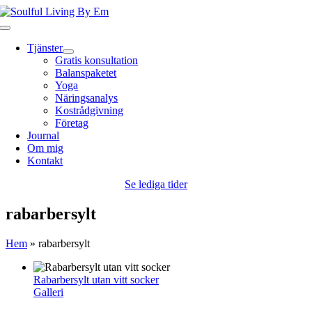
Fortsätt
till
Toggle
innehållet
Navigation
Tjänster
Gratis konsultation
Balanspaketet
Yoga
Näringsanalys
Kostrådgivning
Företag
Journal
Om mig
Kontakt
Se lediga tider
rabarbersylt
Hem
»
rabarbersylt
Rabarbersylt utan vitt socker
Galleri