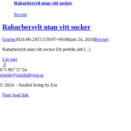
Rabarbersylt utan vitt socker
Recept
Rabarbersylt utan vitt socker
Emelie
2024-06-24T13:50:07+00:00
juni 24, 2024
|
Recept
|
Rabarbersylt utan vitt socker Ett perfekt sätt [...]
Läs mer
0
073 967 57 54
emelie@soulfulbyem.se
© 2024 – Soulful living by Em
Byt
Page load link
glidfält
Till
toppen