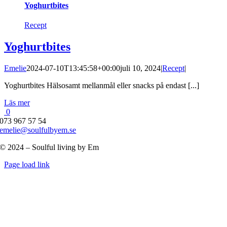
Yoghurtbites
Recept
Yoghurtbites
Emelie
2024-07-10T13:45:58+00:00
juli 10, 2024
|
Recept
|
Yoghurtbites Hälsosamt mellanmål eller snacks på endast [...]
Läs mer
0
073 967 57 54
emelie@soulfulbyem.se
© 2024 – Soulful living by Em
Byt
Page load link
glidfält
Till
toppen