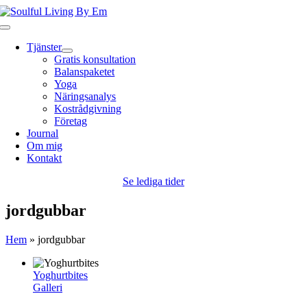
Fortsätt
till
Toggle
innehållet
Navigation
Tjänster
Gratis konsultation
Balanspaketet
Yoga
Näringsanalys
Kostrådgivning
Företag
Journal
Om mig
Kontakt
Se lediga tider
jordgubbar
Hem
»
jordgubbar
Yoghurtbites
Galleri