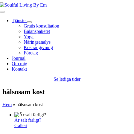
Fortsätt
till
Toggle
innehållet
Navigation
Tjänster
Gratis konsultation
Balanspaketet
Yoga
Näringsanalys
Kostrådgivning
Företag
Journal
Om mig
Kontakt
Se lediga tider
hälsosam kost
Hem
»
hälsosam kost
Är salt farligt?
Galleri