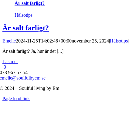
Är salt farligt?
Hälsotips
Är salt farligt?
Emelie
2024-11-25T14:02:46+00:00
november 25, 2024
|
Hälsotips
|
Är salt farligt? Ja, hur är det [...]
Läs mer
0
073 967 57 54
emelie@soulfulbyem.se
© 2024 – Soulful living by Em
Byt
Page load link
glidfält
Till
toppen