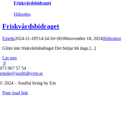
Friskvårdsbidraget
Hälsotips
Friskvårdsbidraget
Emelie
2024-11-18T14:34:16+00:00
november 18, 2024
|
Hälsotips
|
Glöm inte friskvårdsbidraget Det börjar bli dags [...]
Läs mer
0
073 967 57 54
emelie@soulfulbyem.se
© 2024 – Soulful living by Em
Byt
Page load link
glidfält
Till
toppen