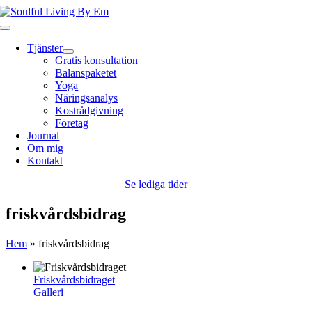
Fortsätt
till
Toggle
innehållet
Navigation
Tjänster
Gratis konsultation
Balanspaketet
Yoga
Näringsanalys
Kostrådgivning
Företag
Journal
Om mig
Kontakt
Se lediga tider
friskvårdsbidrag
Hem
»
friskvårdsbidrag
Friskvårdsbidraget
Galleri